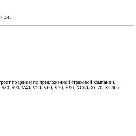
1 492.
строит по цене и по предложенной страховой компании,
, S80, S90, V40, V50, V60, V70, V90, XC60, XC70, XC90 с