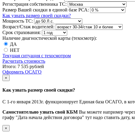
Регистрация собственника ТС:
Размер Вашей скидки в единой базе РСА:
Как узнать размер своей скидки?
Мощность ТС:
Возраст/Стаж водителей:
Срок страхования:
Наличие диагностической карты (техосмотр):
ДА
НЕТ
Текущая ситуация с техосмотром
Расчитать стоимость
Итого:
7 535 рублей
Оформить ОСАГО
×
Как узнать размер своей скидки?
С 1-го января 2013г. функционирует Единая база ОСАГО, в кот
Самостоятельно узнать свой КБМ
Вы можете например через
графу "Дата начала действия договора" тут надо ставить дату, 
×